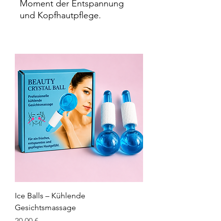
Moment der Entspannung
und Kopfhautpflege.
Ice Balls – Kühlende
Gesichtsmassage
Preis
20,00 €