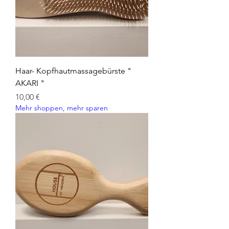
Haar- Kopfhautmassagebürste "
AKARI "
Preis
10,00 €
Mehr shoppen, mehr sparen