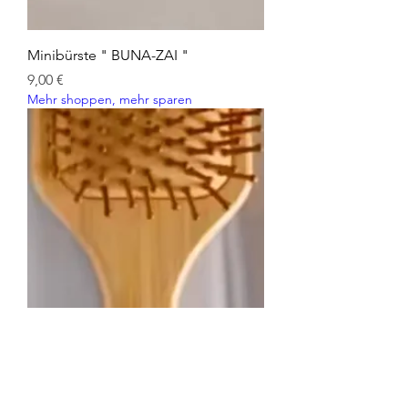
Minibürste " BUNA-ZAI "
Preis
9,00 €
Mehr shoppen, mehr sparen
Haarbürste " PADORU BURASHI "
Preis
12,00 €