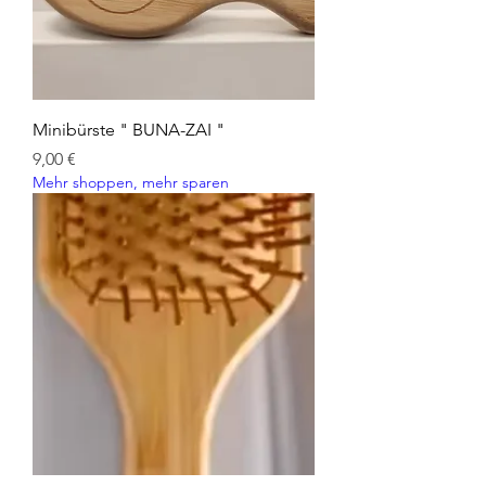
Minibürste " BUNA-ZAI "
Preis
9,00 €
Mehr shoppen, mehr sparen