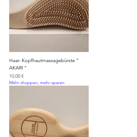
Haar- Kopfhautmassagebürste "
AKARI "
Preis
10,00 €
Mehr shoppen, mehr sparen