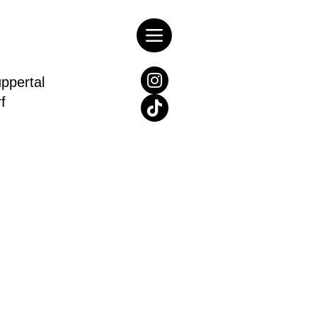
pertal
rf