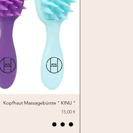
Schnellansicht
Kopfhaut Massagebürste " KINU "
Preis
15,00 €