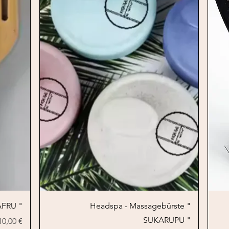
Schnellansicht
AFRU "
Headspa - Massagebürste "
SUKARUPU "
Preis
10,00 €