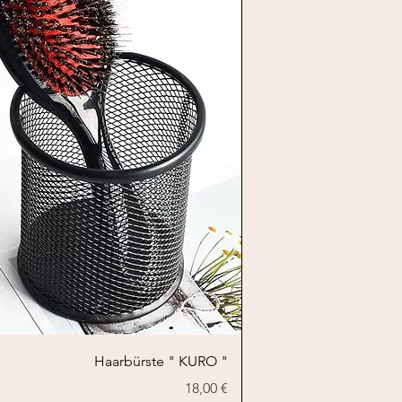
Schnellansicht
Haarbürste " KURO "
Preis
18,00 €