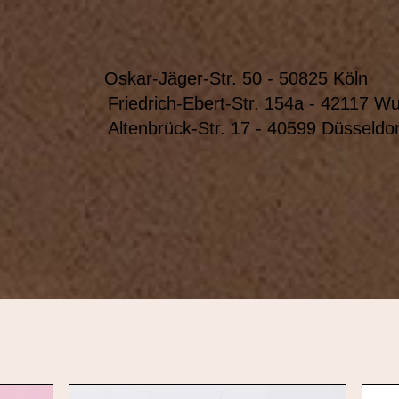
Oskar-Jäger-Str. 50 - 50825 Köln
Friedrich-Ebert-Str. 154a - 42117 Wup
Altenbrück-Str. 17 - 40599 Düsseldo