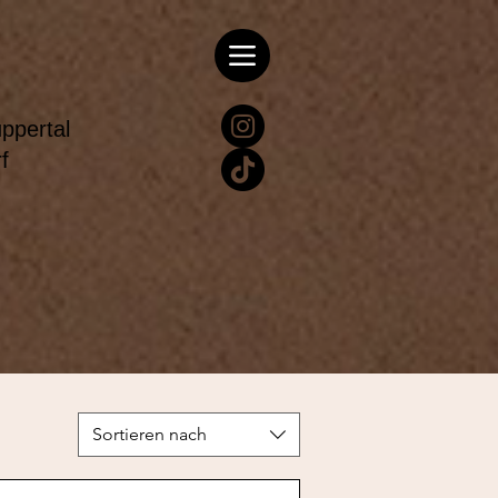
pertal
rf
Sortieren nach