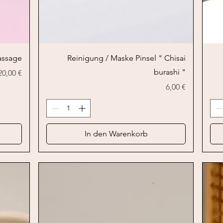
Schnellansicht
assage
Reinigung / Maske Pinsel " Chisai
burashi "
Preis
20,00 €
Preis
6,00 €
In den Warenkorb