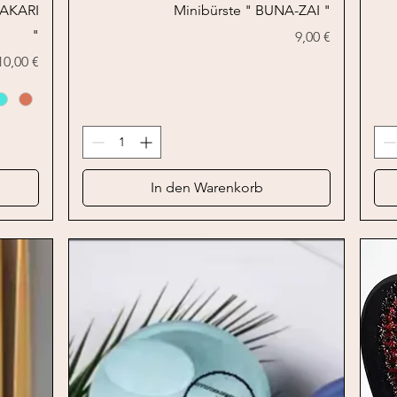
Schnellansicht
 AKARI
Minibürste " BUNA-ZAI "
"
Preis
9,00 €
Preis
10,00 €
In den Warenkorb