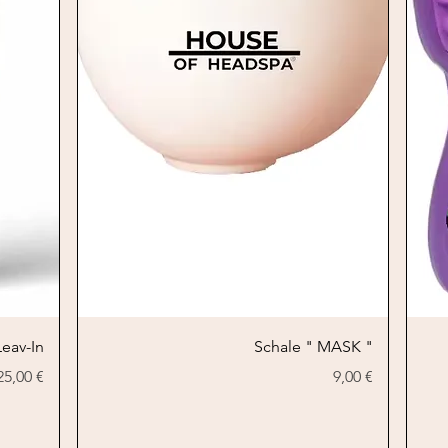
Schnellansicht
eav-In
Schale " MASK "
Preis
Preis
25,00 €
9,00 €