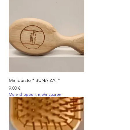
Minibürste " BUNA-ZAI "
Preis
9,00 €
Mehr shoppen, mehr sparen