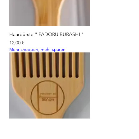
Haarbürste " PADORU BURASHI "
Preis
12,00 €
Mehr shoppen, mehr sparen