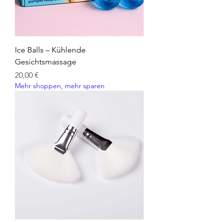
BENZOATE, POTASSIUM SORBATE,
PARFUM (FRAGRANCE), HEXYL
CINNAMAL,
HYDROXYCITRONELLAL,
LIMONENE, LINALOOL, BENZYL
Ice Balls – Kühlende
SALICYLATE, ALPHA ISOMETHYL
Gesichtsmassage
IONONE
Preis
20,00 €
Mehr shoppen, mehr sparen