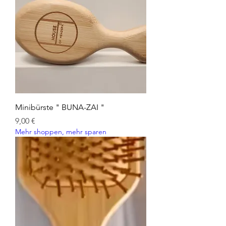
Minibürste " BUNA-ZAI "
Preis
9,00 €
Mehr shoppen, mehr sparen