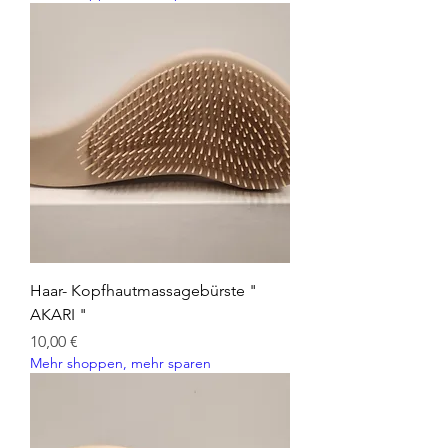
Haar- Kopfhautmassagebürste "
AKARI "
Preis
10,00 €
Mehr shoppen, mehr sparen