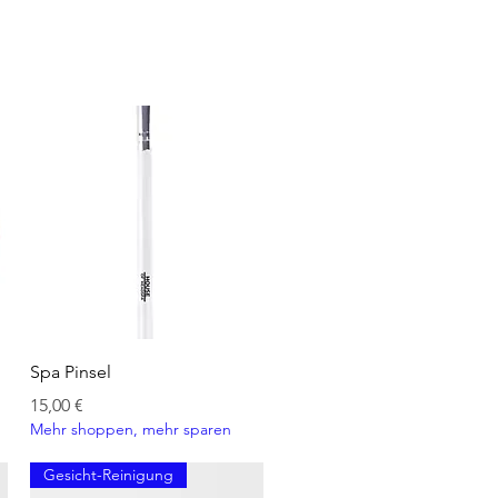
ONELLAL, LIMONENE, LINALOOL,
YLATE, ALPHA ISOMETHYL IONONE
Schnellansicht
Spa Pinsel
Preis
15,00 €
Mehr shoppen, mehr sparen
Gesicht-Reinigung