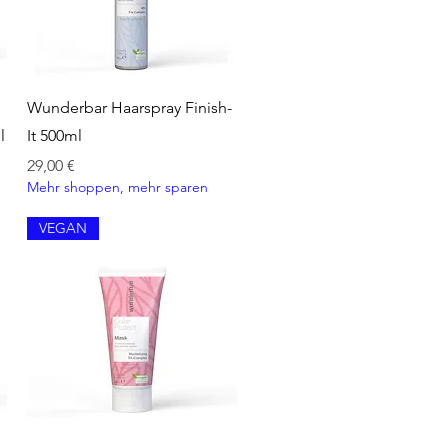
Schnellansicht
Wunderbar Haarspray Finish-
l
It 500ml
Preis
29,00 €
Mehr shoppen, mehr sparen
VEGAN