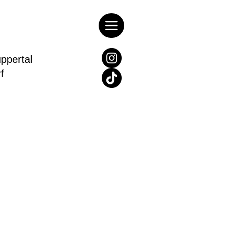
pertal
rf