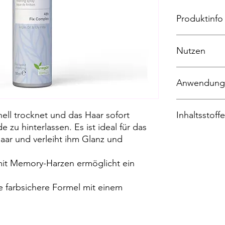
Produktinfo
Alle Produkte d
Nutzen
Complex, ein e
Erinnerungseff
basiert auf Har
trocknet sch
reaktiviert we
Anwendung
ermöglicht 
ursprüngliche F
farbsichere
Tag danach. Al
Aus ca. 30 cm E
enthalten effiz
nell trocknet und das Haar sofort
Inhaltsstoffe
und die Haarfa
e zu hinterlassen. Es ist ideal für das
verleiht Arganö
ALCOHOL DENA
aar und verleiht ihm Glanz und
Haare und wirk
ACRYLATES C
entgegen.
AMINOMETHYL
it Memory-Harzen ermöglicht ein
KERNEL OIL,
FLOWER/STEM 
e farbsichere Formel mit einem
(WATER/EAU), 
ETHYLHEXYL M
BENZYL ALCO
SORBATE, PAR