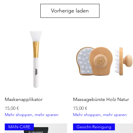
HYDROXYCITR
BENZYL SALIC
Vorherige laden
Schnellansicht
Schnellansicht
Maskenapplikator
Massagebürste Holz Natur
Preis
Preis
15,00 €
15,00 €
Mehr shoppen, mehr sparen
Mehr shoppen, mehr sparen
MAN-CARE
Gesicht-Reinigung