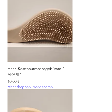
Haar- Kopfhautmassagebürste "
AKARI "
Preis
10,00 €
Mehr shoppen, mehr sparen