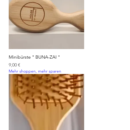
Minibürste " BUNA-ZAI "
Preis
9,00 €
Mehr shoppen, mehr sparen