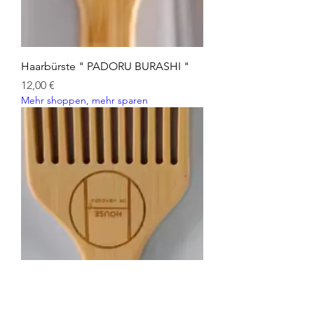
Haarbürste " PADORU BURASHI "
Preis
12,00 €
Mehr shoppen, mehr sparen
Haarkam " AFRU "