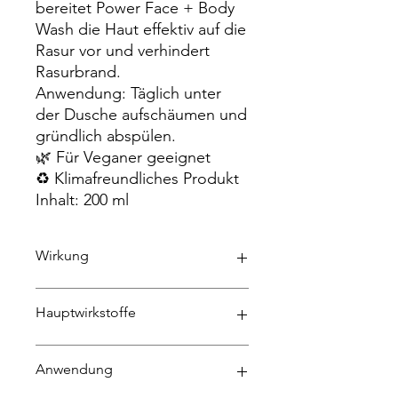
bereitet Power Face + Body
Wash die Haut effektiv auf die
Rasur vor und verhindert
Rasurbrand.
Anwendung: Täglich unter
der Dusche aufschäumen und
gründlich abspülen.
🌿 Für Veganer geeignet
♻️ Klimafreundliches Produkt
Inhalt: 200 ml
Wirkung
• Erfrischend, belebend und
Hauptwirkstoffe
vitalisierend
• Effektive Reinigung von
Nordic Beauty Birch Leaf:
Schmutz und Schweiß
Anwendung
vitalisierend, stärkend, antioxidativ
• Befreit die Haut und Poren
Questice® Plus: kühlend,