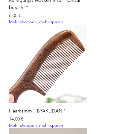
Reinigung / Maske Pinsel " Chisai
burashi "
Preis
6,00 €
Mehr shoppen, mehr sparen
Haarkamm " BYAKUDAN "
Preis
14,00 €
Mehr shoppen, mehr sparen