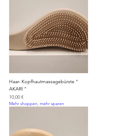
Haar- Kopfhautmassagebürste "
AKARI "
Preis
10,00 €
Mehr shoppen, mehr sparen