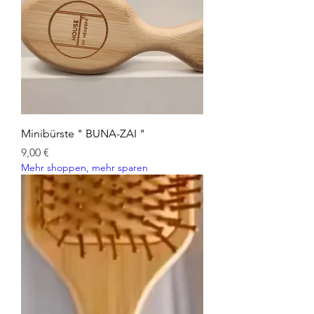
Minibürste " BUNA-ZAI "
Preis
9,00 €
Mehr shoppen, mehr sparen