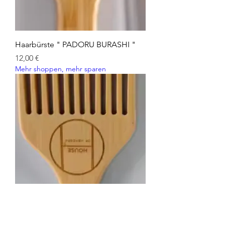
Haarbürste " PADORU BURASHI "
Preis
12,00 €
Mehr shoppen, mehr sparen
Haarkam " AFRU "