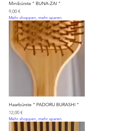
Minibürste " BUNA-ZAI "
Preis
9,00 €
Mehr shoppen, mehr sparen
Haarbürste " PADORU BURASHI "
Preis
12,00 €
Mehr shoppen, mehr sparen