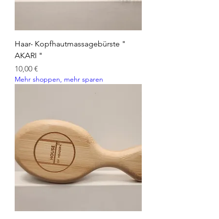
Haar- Kopfhautmassagebürste "
AKARI "
Preis
10,00 €
Mehr shoppen, mehr sparen