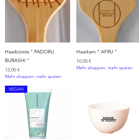
Schnellansicht
Schnellansicht
Haarbürste " PADORU
Haarkam " AFRU "
BURASHI "
Preis
10,00 €
Mehr shoppen, mehr sparen
Preis
12,00 €
Mehr shoppen, mehr sparen
VEGAN