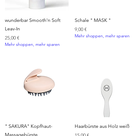
Schnellansicht
Schnellansicht
wunderbar Smooth'n Soft
Schale " MASK "
Leav-In
Preis
9,00 €
Mehr shoppen, mehr sparen
Preis
25,00 €
Mehr shoppen, mehr sparen
Schnellansicht
Schnellansicht
" SAKURA" Kopfhaut-
Haarbürste aus Holz weiß
Massagebürste
Preis
15,00 €