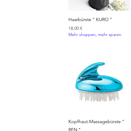
Schnellansicht
Haarbürste " KURO "
Preis
18,00 €
Mehr shoppen, mehr sparen
Schnellansicht
Kopfhaut-Massagebürste "
REN "