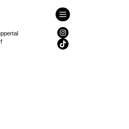
pertal
rf