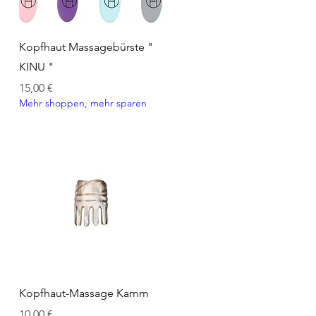
Schnellansicht
Kopfhaut Massagebürste "
KINU "
Preis
15,00 €
Mehr shoppen, mehr sparen
Schnellansicht
Kopfhaut-Massage Kamm
Preis
10,00 €