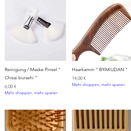
GLYCERIN, DI
POLYSORBATE
HYDROLYZED 
METHOXYCINN
BENZOATE, B
SORBATE, PH
ETHYLHEXYLGL
HEXYL CINNA
LIMONENE, LI
ISOMETHYL IO
Schnellansicht
Schnellansicht
Reinigung / Maske Pinsel "
Haarkamm " BYAKUDAN "
Chisai burashi "
Preis
14,00 €
Mehr shoppen, mehr sparen
Preis
6,00 €
Mehr shoppen, mehr sparen