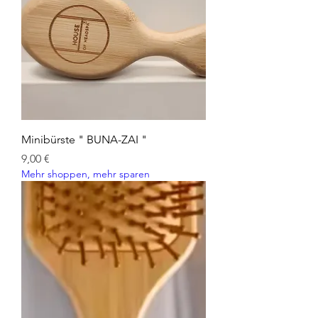
Minibürste " BUNA-ZAI "
Preis
9,00 €
Mehr shoppen, mehr sparen