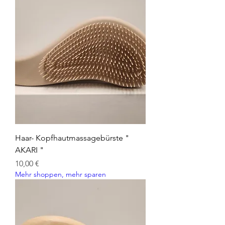
Haar- Kopfhautmassagebürste "
AKARI "
Preis
10,00 €
Mehr shoppen, mehr sparen