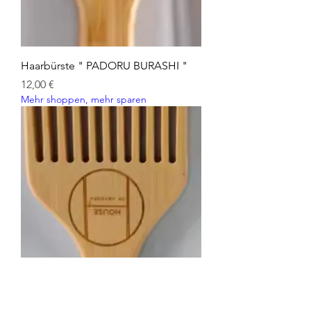
Haarbürste " PADORU BURASHI "
Preis
12,00 €
Mehr shoppen, mehr sparen
Haarkam " AFRU "