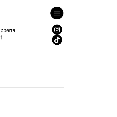
pertal
rf