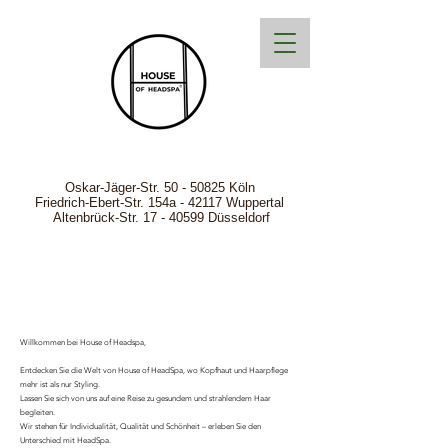
Oskar-Jäger-Str.
50 - 50825
Köln
Friedrich-Ebert-Str. 154a - 42117 Wuppertal
Altenbrück-Str. 17 - 40599 Düsseldorf
Willkommen bei House of Headspa,
Entdecken Sie die Welt von House of HeadSpa, wo Kopfhaut und Haarpflege
mehr ist als nur Styling.
Lassen Sie sich von uns auf eine Reise zu gesundem und strahlendem Haar
begleiten.
Wir stehen für Individualität, Qualität und Schönheit – erleben Sie den
Unterschied mit HeadSpa.