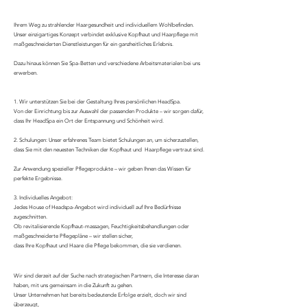
Ihrem Weg zu strahlender Haargesundheit und individuellem Wohlbefinden.
Unser einzigartiges Konzept verbindet exklusive Kopfhaut und Haarpflege mit
maßgeschneiderten Dienstleistungen für ein ganzheitliches Erlebnis.
Dazu hinaus können Sie Spa-Betten und verschiedene Arbeitsmaterialen bei uns
erwerben.
1. Wir unterstützen Sie bei der Gestaltung Ihres persönlichen HeadSpa.
Von der Einrichtung bis zur Auswahl der passenden Produkte – wir sorgen dafür,
dass Ihr HeadSpa ein Ort der Entspannung und Schönheit wird.
2. Schulungen: Unser erfahrenes Team bietet Schulungen an, um sicherzustellen,
dass Sie mit den neuesten Techniken der Kopfhaut und Haarpflege vertraut sind.
Zur Anwendung spezieller Pflegeprodukte – wir geben Ihnen das Wissen für
perfekte Ergebnisse.
3. Individuelles Angebot:
Jedes House of Headspa-Angebot wird individuell auf Ihre Bedürfnisse
zugeschnitten.
Ob revitalisierende Kopfhaut-massagen, Feuchtigkeitsbehandlungen oder
maßgeschneiderte Pflegepläne – wir stellen sicher,
dass Ihre Kopfhaut und Haare die Pflege bekommen, die sie verdienen.
Wir sind derzeit auf der Suche nach strategischen Partnern, die Interesse daran
haben, mit uns gemeinsam in die Zukunft zu gehen.
Unser Unternehmen hat bereits bedeutende Erfolge erzielt, doch wir sind
überzeugt,